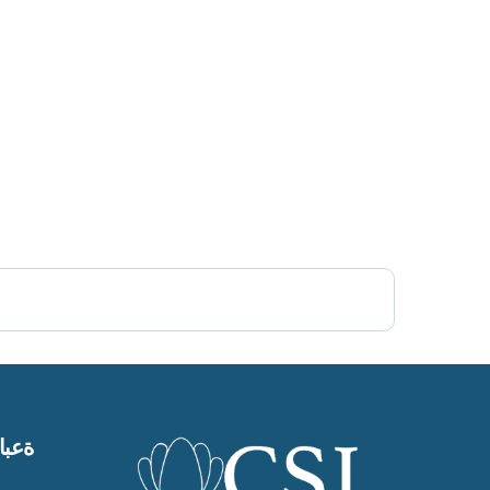
Post Views:
472
ةعبات