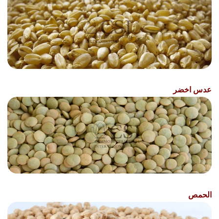
عدس اخضر
الحمص