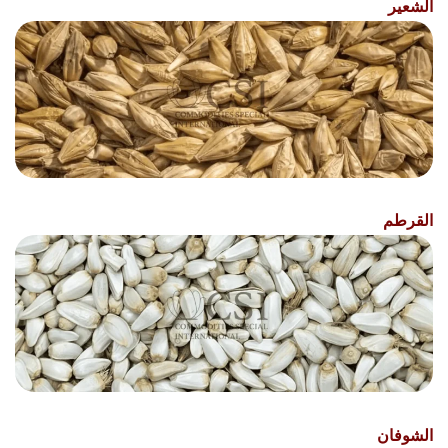
الشعير
القرطم
الشوفان