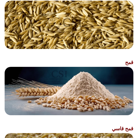
قمح
قمح قاسي