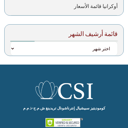
أوكرانيا قائمة الأسعار
قائمة أرشيف الشهر
کومودیتیز سبیشیال إنترناشونال تریدینغ ش.م.ح-ذ.م.م