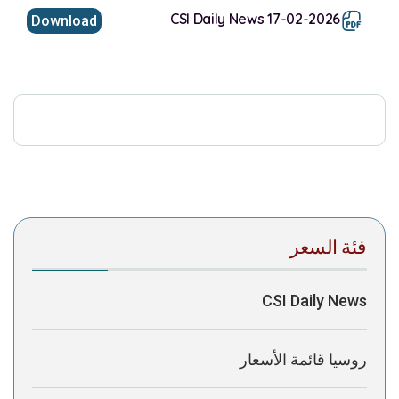
CSI Daily News 17-02-2026
Download
This browser does not support inline PDFs. Please
download the PDF to view it:
Download PDF
Post Views:
257
فئة السعر
CSI Daily News
روسيا قائمة الأسعار