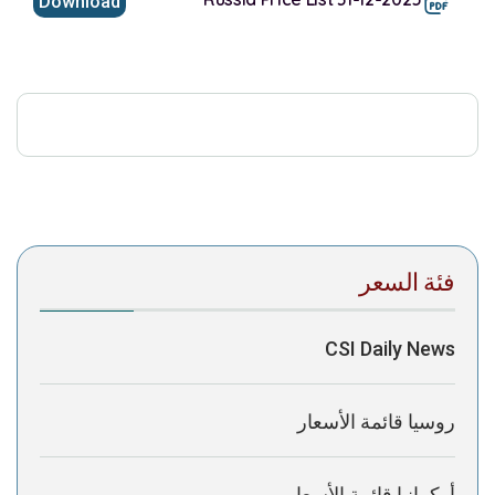
Download
This browser does not support inline PDFs. Please
download the PDF to view it:
Download PDF
Post Views:
356
فئة السعر
CSI Daily News
روسيا قائمة الأسعار
أوكرانيا قائمة الأسعار