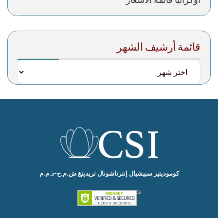
قائمة أرشيف الشهر
کومودیتیز سبیشیال إنترناشونال تریدینغ ش.م.ح-ذ.م.م