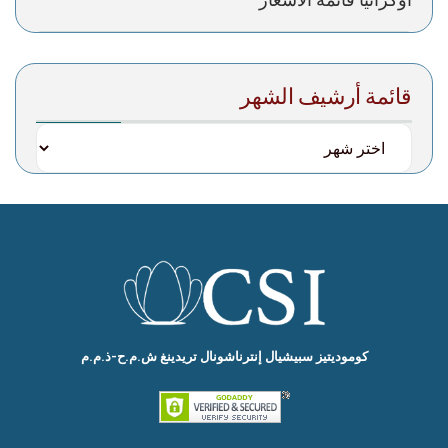
قائمة أرشيف الشهر
کومودیتیز سبیشیال إنترناشونال تریدینغ ش.م.ح-ذ.م.م