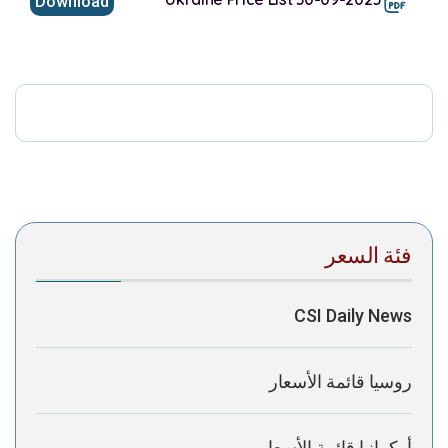
Download
This browser does not support inline PDFs. Please
download the PDF to view it:
Download PDF
Post Views:
342
فئة السعر
CSI Daily News
روسيا قائمة الأسعار
أوكرانيا قائمة الأسعار