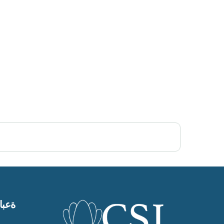
Post Views:
346
ةعبات